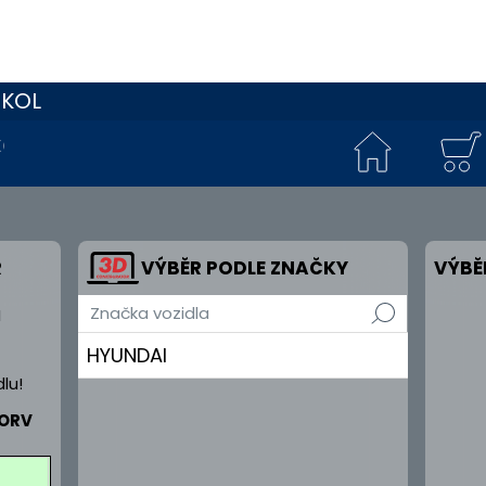
 KOL
KOLO
R
VÝBĚR PODLE ZNAČKY
VÝBĚ
Značka vozidla
N
HYUNDAI
lu!
 ORV