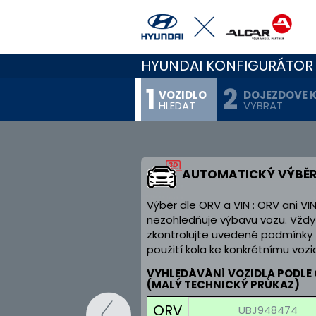
HYUNDAI KONFIGURÁTOR
VOZIDLO
DOJEZDOVÉ 
HLEDAT
VYBRAT
AUTOMATICKÝ VÝBĚ
Výběr dle ORV a VIN : ORV ani VI
nezohledňuje výbavu vozu. Vždy
zkontrolujte uvedené podmínky
použití kola ke konkrétnímu vozid
VYHLEDÁVÁNÍ VOZIDLA PODLE
(MALÝ TECHNICKÝ PRŮKAZ)
ORV