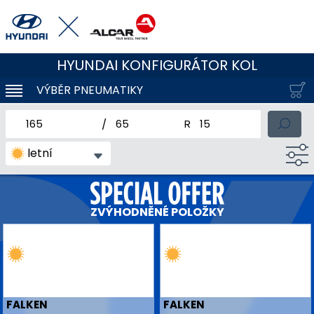
HYUNDAI KONFIGURÁTOR KOL
VÝBĚR PNEUMATIKY
KLOUBOVÁ NAVIGACE
jmenovitá šířka pneumatiky
profil pneumatiky
jmenovitý průměr pneum
letní
ZVÝHODNĚNÉ POLOŽKY
FALKEN
FALKEN