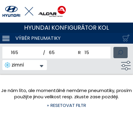
HYUNDAI KONFIGURÁTOR KOL
VÝBĚR PNEUMATIKY
KLOUBOVÁ NAVIGACE
jmenovitá šířka pneumatiky
profil pneumatiky
jmenovitý průměr pneum
zimní
Je nám líto, ale momentálně nemáme pneumatiky, prosím
použijte jinou velikost resp. zkuste zase později.
RESETOVAT FILTR