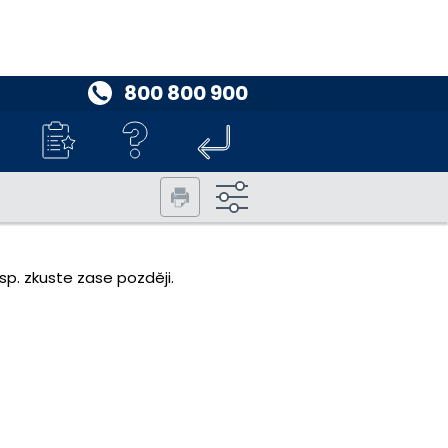
800 800 900
p. zkuste zase později.