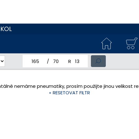
 KOL
jmenovitá šířka pneumatiky
profil pneumatiky
jmenovitý průměr pneumatiky
tálně nemáme pneumatiky, prosím použijte jinou velikost res
RESETOVAT FILTR