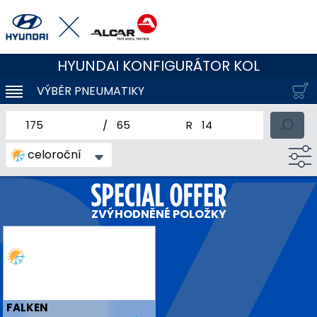
HYUNDAI KONFIGURÁTOR KOL
VÝBĚR PNEUMATIKY
KLOUBOVÁ NAVIGACE
jmenovitá šířka pneumatiky
profil pneumatiky
jmenovitý průměr pneum
celoroční
ZVÝHODNĚNÉ POLOŽKY
FALKEN