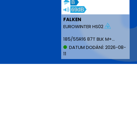
B
69dB
FALKEN
EUROWINTER HS02
185/55R16 87T BLK M+S XL
DATUM DODÁNÍ: 2026-08-
11