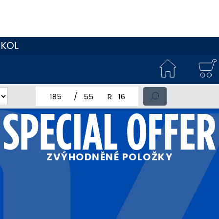
 KOL
jmenovitá šířka pneumatiky
profil pneumatiky
jmenovitý průměr pneumatiky
ZVÝHODNĚNÉ POLOŽKY