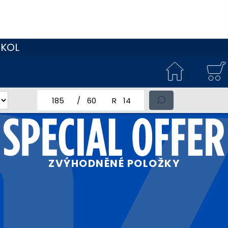
 KOL
jmenovitá šířka pneumatiky
profil pneumatiky
jmenovitý průměr pneumatiky
ZVÝHODNĚNÉ POLOŽKY