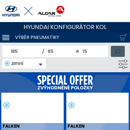
HYUNDAI KONFIGURÁTOR KOL
VÝBĚR PNEUMATIKY
KLOUBOVÁ NAVIGACE
jmenovitá šířka pneumatiky
profil pneumatiky
jmenovitý průměr pneum
zimní
ZVÝHODNĚNÉ POLOŽKY
FALKEN
FALKEN