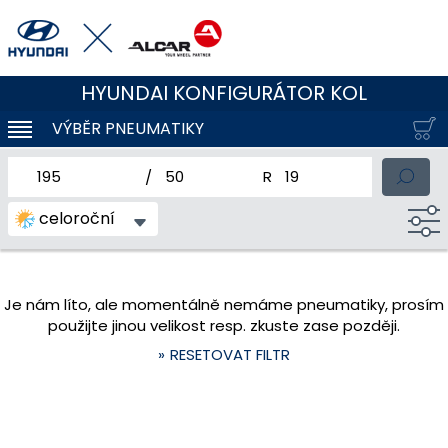
HYUNDAI KONFIGURÁTOR KOL
VÝBĚR PNEUMATIKY
KLOUBOVÁ NAVIGACE
jmenovitá šířka pneumatiky
profil pneumatiky
jmenovitý průměr pneum
celoroční
Je nám líto, ale momentálně nemáme pneumatiky, prosím
použijte jinou velikost resp. zkuste zase později.
RESETOVAT FILTR