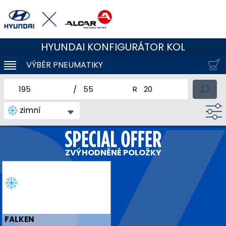
HYUNDAI KONFIGURÁTOR KOL
VÝBĚR PNEUMATIKY
KLOUBOVÁ NAVIGACE
jmenovitá šířka pneumatiky
profil pneumatiky
jmenovitý průměr pneum
zimní
ZVÝHODNĚNÉ POLOŽKY
FALKEN