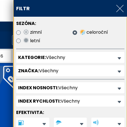
FILTR
SEZÓNA:
800 800 900
zimní
celoroční
letní
umatiky
Všechny
KATEGORIE:
atiky
novitý průměr pneumatiky
Všechny
ZNAČKA:
Všechny
INDEX NOSNOSTI:
Všechny
INDEX RYCHLOSTI:
EFEKTIVITA: