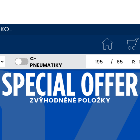
 KOL
C-
jmenovitá šířka pne
profil pneum
jme
PNEUMATIKY
ZVÝHODNĚNÉ POLOŽKY