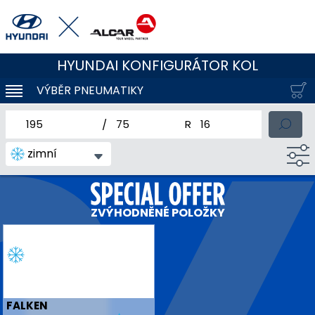
HYUNDAI KONFIGURÁTOR KOL
VÝBĚR PNEUMATIKY
KLOUBOVÁ NAVIGACE
jmenovitá šířka pneumatiky
profil pneumatiky
jmenovitý průměr pneum
zimní
ZVÝHODNĚNÉ POLOŽKY
FALKEN