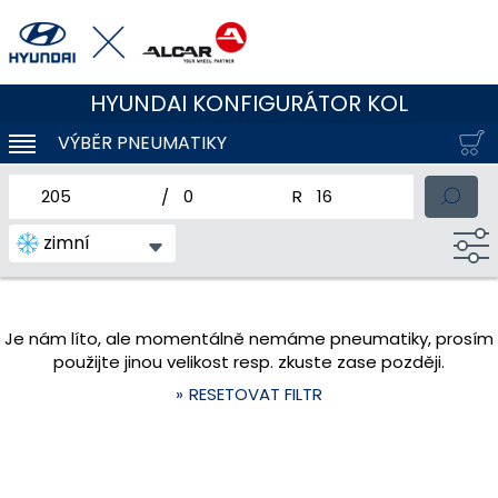
HYUNDAI KONFIGURÁTOR KOL
VÝBĚR PNEUMATIKY
KLOUBOVÁ NAVIGACE
jmenovitá šířka pneumatiky
profil pneumatiky
jmenovitý průměr pneum
zimní
Je nám líto, ale momentálně nemáme pneumatiky, prosím
použijte jinou velikost resp. zkuste zase později.
RESETOVAT FILTR