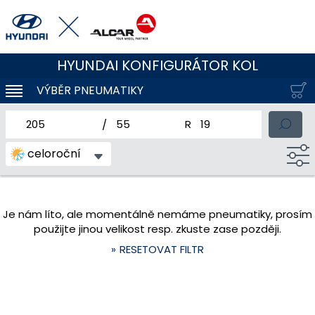
HYUNDAI KONFIGURÁTOR KOL
VÝBĚR PNEUMATIKY
KLOUBOVÁ NAVIGACE
jmenovitá šířka pneumatiky
profil pneumatiky
jmenovitý průměr pneum
celoroční
Je nám líto, ale momentálně nemáme pneumatiky, prosím
použijte jinou velikost resp. zkuste zase později.
RESETOVAT FILTR