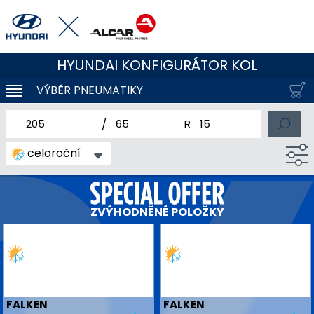
HYUNDAI KONFIGURÁTOR KOL
VÝBĚR PNEUMATIKY
KLOUBOVÁ NAVIGACE
jmenovitá šířka pneumatiky
profil pneumatiky
jmenovitý průměr pneum
celoroční
ZVÝHODNĚNÉ POLOŽKY
FALKEN
FALKEN