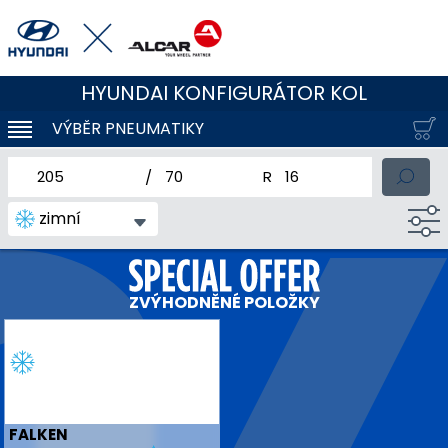
HYUNDAI KONFIGURÁTOR KOL
VÝBĚR PNEUMATIKY
KLOUBOVÁ NAVIGACE
jmenovitá šířka pneumatiky
profil pneumatiky
jmenovitý průměr pneum
zimní
ZVÝHODNĚNÉ POLOŽKY
FALKEN