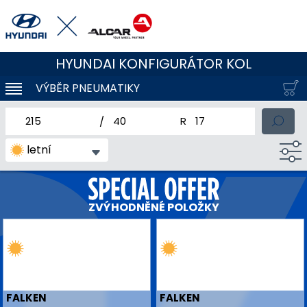
HYUNDAI KONFIGURÁTOR KOL
VÝBĚR PNEUMATIKY
KLOUBOVÁ NAVIGACE
jmenovitá šířka pneumatiky
profil pneumatiky
jmenovitý průměr pneum
letní
ZVÝHODNĚNÉ POLOŽKY
FALKEN
FALKEN