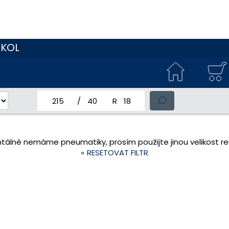
 KOL
jmenovitá šířka pneumatiky
profil pneumatiky
jmenovitý průměr pneumatiky
tálně nemáme pneumatiky, prosím použijte jinou velikost res
RESETOVAT FILTR