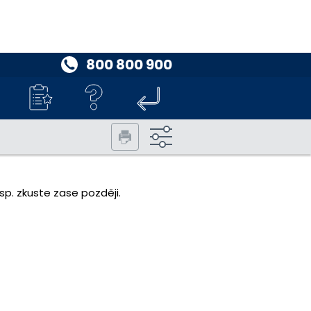
800 800 900
p. zkuste zase později.