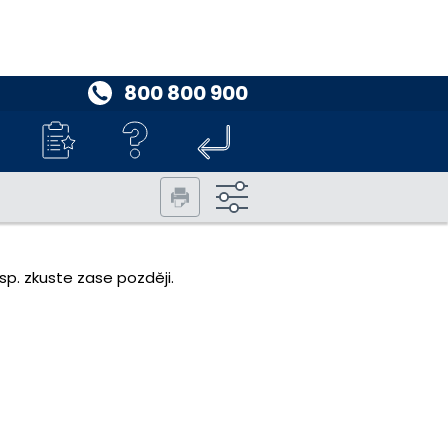
800 800 900
p. zkuste zase později.