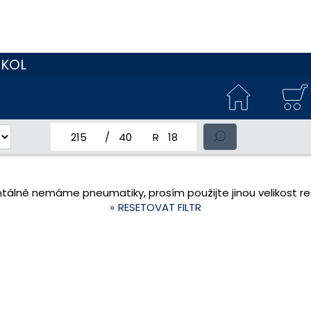
 KOL
jmenovitá šířka pneumatiky
profil pneumatiky
jmenovitý průměr pneumatiky
tálně nemáme pneumatiky, prosím použijte jinou velikost res
RESETOVAT FILTR