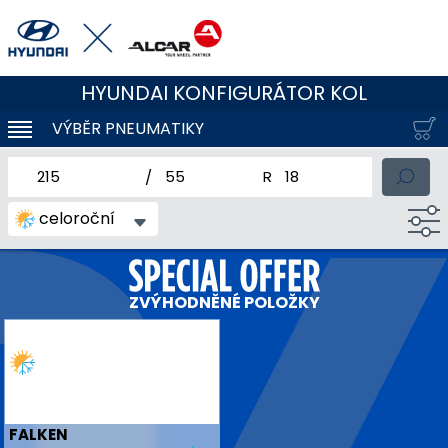
HYUNDAI KONFIGURÁTOR KOL
VÝBĚR PNEUMATIKY
KLOUBOVÁ NAVIGACE
jmenovitá šířka pneumatiky
profil pneumatiky
jmenovitý průměr pneum
celoroční
ZVÝHODNĚNÉ POLOŽKY
FALKEN