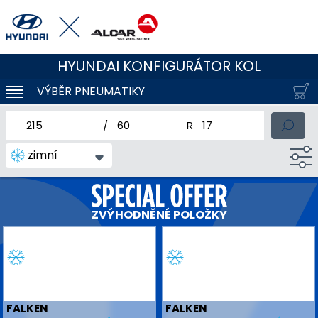
HYUNDAI KONFIGURÁTOR KOL
VÝBĚR PNEUMATIKY
KLOUBOVÁ NAVIGACE
jmenovitá šířka pneumatiky
profil pneumatiky
jmenovitý průměr pneum
zimní
ZVÝHODNĚNÉ POLOŽKY
FALKEN
FALKEN