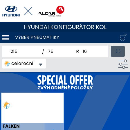
HYUNDAI KONFIGURÁTOR KOL
VÝBĚR PNEUMATIKY
KLOUBOVÁ NAVIGACE
jmenovitá šířka pneumatiky
profil pneumatiky
jmenovitý průměr pneum
celoroční
ZVÝHODNĚNÉ POLOŽKY
FALKEN