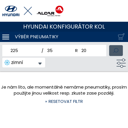
HYUNDAI KONFIGURÁTOR KOL
VÝBĚR PNEUMATIKY
KLOUBOVÁ NAVIGACE
jmenovitá šířka pneumatiky
profil pneumatiky
jmenovitý průměr pneum
zimní
Je nám líto, ale momentálně nemáme pneumatiky, prosím
použijte jinou velikost resp. zkuste zase později.
RESETOVAT FILTR