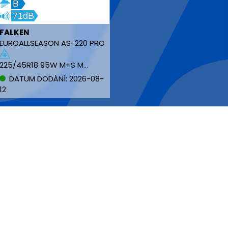
B
71dB
FALKEN
EUROALLSEASON AS-220 PRO
225/45R18 95W M+S MFS NBLK XL
DATUM DODÁNÍ: 2026-08-
12