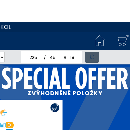
 KOL
jmenovitá šířka pneumatiky
profil pneumatiky
jmenovitý průměr pneumatiky
ZVÝHODNĚNÉ POLOŽKY
D