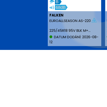
B
68dB
FALKEN
EUROALLSEASON AS-220
225/45R18 95V BLK M+S MFS XL
DATUM DODÁNÍ: 2026-08-
12