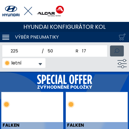
HYUNDAI KONFIGURÁTOR KOL
VÝBĚR PNEUMATIKY
KLOUBOVÁ NAVIGACE
jmenovitá šířka pneumatiky
profil pneumatiky
jmenovitý průměr pneum
letní
ZVÝHODNĚNÉ POLOŽKY
FALKEN
FALKEN