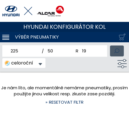
HYUNDAI KONFIGURÁTOR KOL
VÝBĚR PNEUMATIKY
KLOUBOVÁ NAVIGACE
jmenovitá šířka pneumatiky
profil pneumatiky
jmenovitý průměr pneum
celoroční
Je nám líto, ale momentálně nemáme pneumatiky, prosím
použijte jinou velikost resp. zkuste zase později.
RESETOVAT FILTR