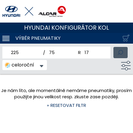
HYUNDAI KONFIGURÁTOR KOL
VÝBĚR PNEUMATIKY
KLOUBOVÁ NAVIGACE
jmenovitá šířka pneumatiky
profil pneumatiky
jmenovitý průměr pneum
celoroční
Je nám líto, ale momentálně nemáme pneumatiky, prosím
použijte jinou velikost resp. zkuste zase později.
RESETOVAT FILTR