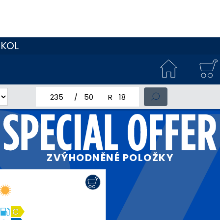
 KOL
jmenovitá šířka pneumatiky
profil pneumatiky
jmenovitý průměr pneumatiky
ZVÝHODNĚNÉ POLOŽKY
C