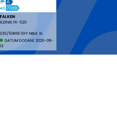
A
70dB
FALKEN
AZENIS FK-520
235/50R18 101Y NBLK XL
DATUM DODÁNÍ: 2026-08-
13