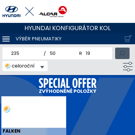
HYUNDAI KONFIGURÁTOR KOL
VÝBĚR PNEUMATIKY
KLOUBOVÁ NAVIGACE
jmenovitá šířka pneumatiky
profil pneumatiky
jmenovitý průměr pneum
celoroční
ZVÝHODNĚNÉ POLOŽKY
FALKEN