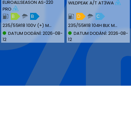
EUROALLSEASON AS-220
WILDPEAK A/T AT3WA
PRO
B
B
D
C
235/55R18 100V (+) M+S NBLK
235/55R18 104H BLK M+S XL
DATUM DODÁNÍ: 2026-08-
DATUM DODÁNÍ: 2026-08-
12
12