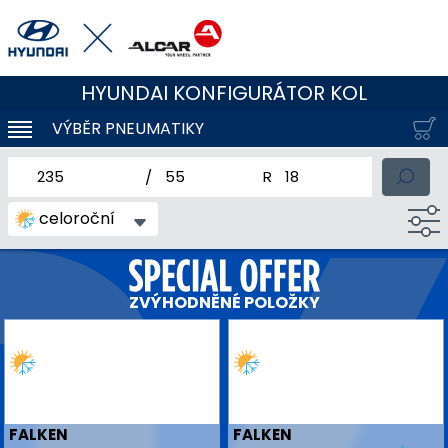
HYUNDAI KONFIGURÁTOR KOL
VÝBĚR PNEUMATIKY
KLOUBOVÁ NAVIGACE
jmenovitá šířka pneumatiky
profil pneumatiky
jmenovitý průměr pneum
celoroční
ZVÝHODNĚNÉ POLOŽKY
FALKEN
FALKEN