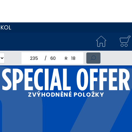
 KOL
jmenovitá šířka pneumatiky
profil pneumatiky
jmenovitý průměr pneumatiky
ZVÝHODNĚNÉ POLOŽKY