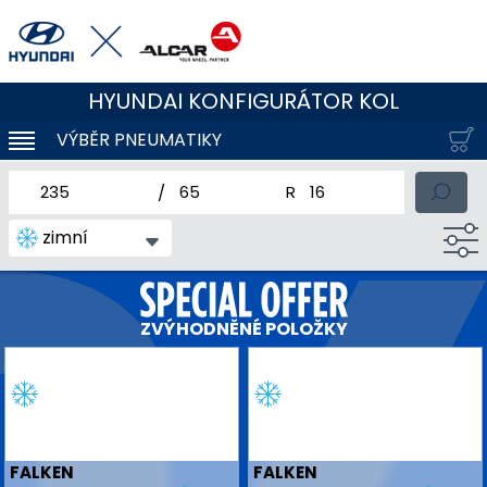
HYUNDAI KONFIGURÁTOR KOL
VÝBĚR PNEUMATIKY
KLOUBOVÁ NAVIGACE
jmenovitá šířka pneumatiky
profil pneumatiky
jmenovitý průměr pneum
zimní
ZVÝHODNĚNÉ POLOŽKY
FALKEN
FALKEN