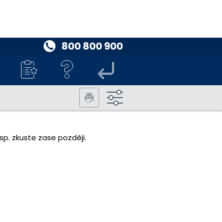
800 800 900
p. zkuste zase později.