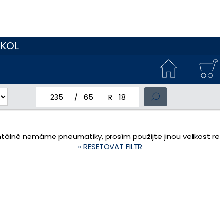
 KOL
jmenovitá šířka pneumatiky
profil pneumatiky
jmenovitý průměr pneumatiky
tálně nemáme pneumatiky, prosím použijte jinou velikost res
RESETOVAT FILTR