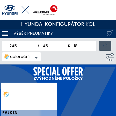
HYUNDAI KONFIGURÁTOR KOL
VÝBĚR PNEUMATIKY
KLOUBOVÁ NAVIGACE
jmenovitá šířka pneumatiky
profil pneumatiky
jmenovitý průměr pneum
celoroční
ZVÝHODNĚNÉ POLOŽKY
FALKEN