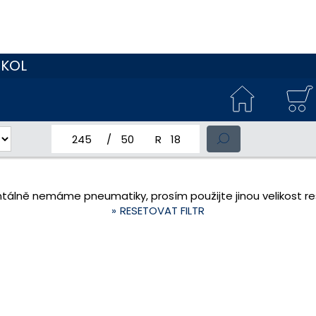
 KOL
jmenovitá šířka pneumatiky
profil pneumatiky
jmenovitý průměr pneumatiky
tálně nemáme pneumatiky, prosím použijte jinou velikost res
RESETOVAT FILTR