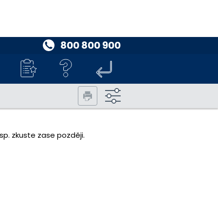
800 800 900
p. zkuste zase později.