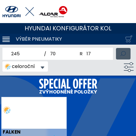
HYUNDAI KONFIGURÁTOR KOL
VÝBĚR PNEUMATIKY
KLOUBOVÁ NAVIGACE
jmenovitá šířka pneumatiky
profil pneumatiky
jmenovitý průměr pneum
celoroční
ZVÝHODNĚNÉ POLOŽKY
FALKEN