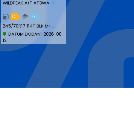
WILDPEAK A/T AT3WA
D
D
245/70R17 114T BLK M+S XL
DATUM DODÁNÍ: 2026-08-
12