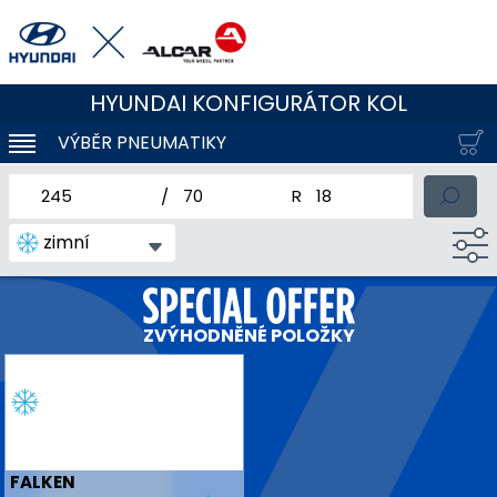
HYUNDAI KONFIGURÁTOR KOL
VÝBĚR PNEUMATIKY
KLOUBOVÁ NAVIGACE
jmenovitá šířka pneumatiky
profil pneumatiky
jmenovitý průměr pneum
zimní
ZVÝHODNĚNÉ POLOŽKY
FALKEN