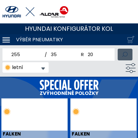
HYUNDAI KONFIGURÁTOR KOL
VÝBĚR PNEUMATIKY
KLOUBOVÁ NAVIGACE
jmenovitá šířka pneumatiky
profil pneumatiky
jmenovitý průměr pneum
letní
ZVÝHODNĚNÉ POLOŽKY
FALKEN
FALKEN