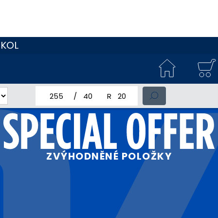
 KOL
jmenovitá šířka pneumatiky
profil pneumatiky
jmenovitý průměr pneumatiky
ZVÝHODNĚNÉ POLOŽKY