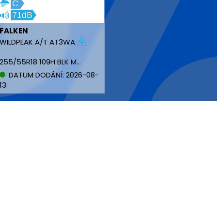
C
71dB
FALKEN
WILDPEAK A/T AT3WA
255/55R18 109H BLK M+S XL
DATUM DODÁNÍ: 2026-08-
13