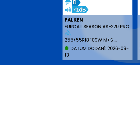
B
71dB
FALKEN
EUROALLSEASON AS-220 PRO
255/55R18 109W M+S NBLK XL
DATUM DODÁNÍ: 2026-08-
13