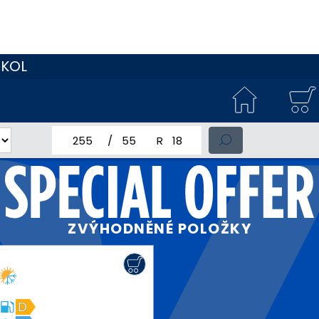
 KOL
jmenovitá šířka pneumatiky
profil pneumatiky
jmenovitý průměr pneumatiky
ZVÝHODNĚNÉ POLOŽKY
D