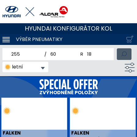
HYUNDAI KONFIGURÁTOR KOL
VÝBĚR PNEUMATIKY
KLOUBOVÁ NAVIGACE
jmenovitá šířka pneumatiky
profil pneumatiky
jmenovitý průměr pneum
letní
ZVÝHODNĚNÉ POLOŽKY
FALKEN
FALKEN