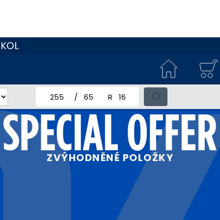
 KOL
jmenovitá šířka pneumatiky
profil pneumatiky
jmenovitý průměr pneumatiky
ZVÝHODNĚNÉ POLOŽKY