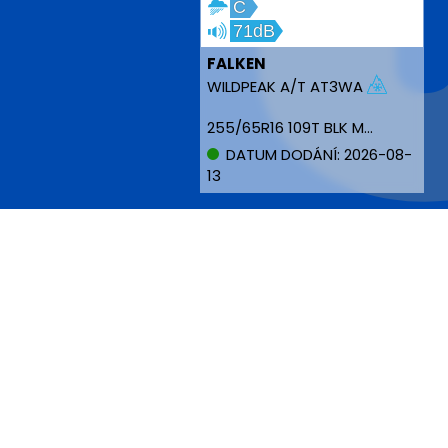
C
71dB
FALKEN
WILDPEAK A/T AT3WA
255/65R16 109T BLK M+S
DATUM DODÁNÍ: 2026-08-
13