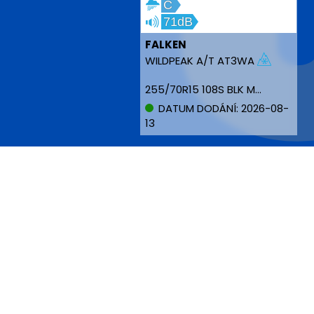
C
71dB
FALKEN
WILDPEAK A/T AT3WA
255/70R15 108S BLK M+S
DATUM DODÁNÍ: 2026-08-
13