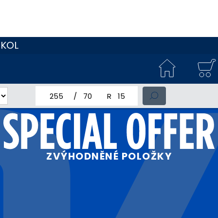
 KOL
jmenovitá šířka pneumatiky
profil pneumatiky
jmenovitý průměr pneumatiky
ZVÝHODNĚNÉ POLOŽKY