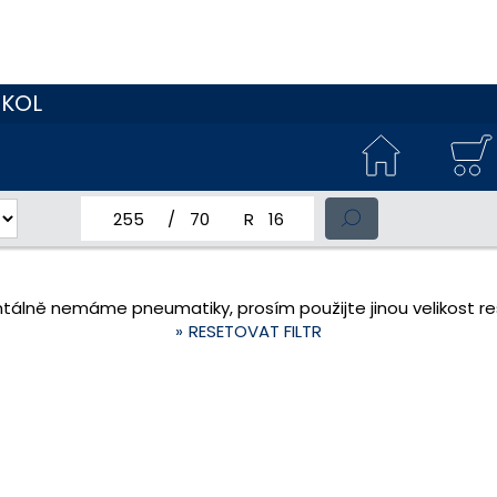
 KOL
jmenovitá šířka pneumatiky
profil pneumatiky
jmenovitý průměr pneumatiky
tálně nemáme pneumatiky, prosím použijte jinou velikost res
RESETOVAT FILTR