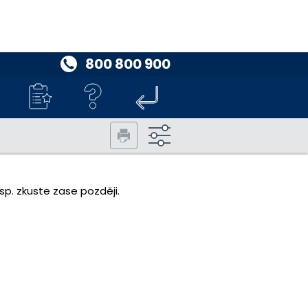
800 800 900
p. zkuste zase později.