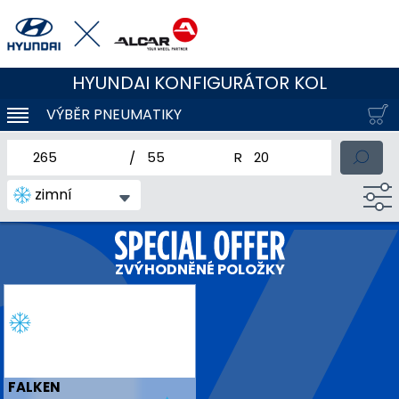
HYUNDAI KONFIGURÁTOR KOL
VÝBĚR PNEUMATIKY
KLOUBOVÁ NAVIGACE
jmenovitá šířka pneumatiky
profil pneumatiky
jmenovitý průměr pneum
zimní
ZVÝHODNĚNÉ POLOŽKY
FALKEN