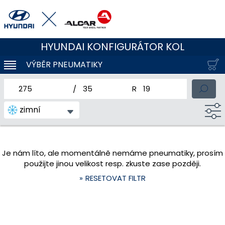
HYUNDAI KONFIGURÁTOR KOL
VÝBĚR PNEUMATIKY
KLOUBOVÁ NAVIGACE
jmenovitá šířka pneumatiky
profil pneumatiky
jmenovitý průměr pneum
zimní
Je nám líto, ale momentálně nemáme pneumatiky, prosím
použijte jinou velikost resp. zkuste zase později.
RESETOVAT FILTR