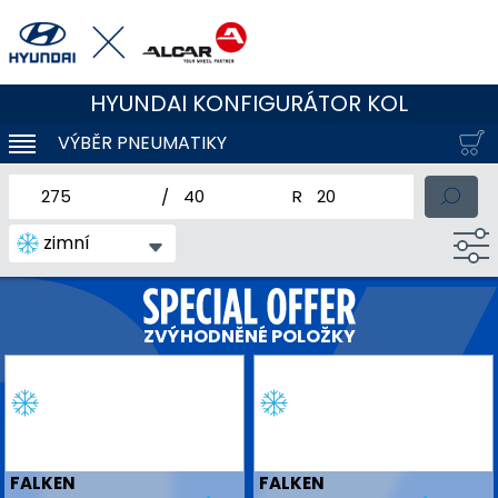
HYUNDAI KONFIGURÁTOR KOL
VÝBĚR PNEUMATIKY
KLOUBOVÁ NAVIGACE
jmenovitá šířka pneumatiky
profil pneumatiky
jmenovitý průměr pneum
zimní
ZVÝHODNĚNÉ POLOŽKY
FALKEN
FALKEN