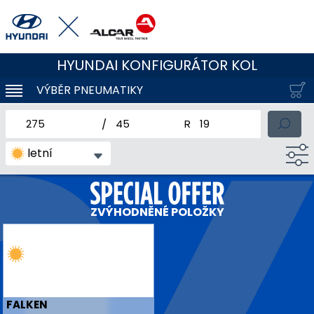
HYUNDAI KONFIGURÁTOR KOL
VÝBĚR PNEUMATIKY
KLOUBOVÁ NAVIGACE
jmenovitá šířka pneumatiky
profil pneumatiky
jmenovitý průměr pneum
letní
ZVÝHODNĚNÉ POLOŽKY
FALKEN