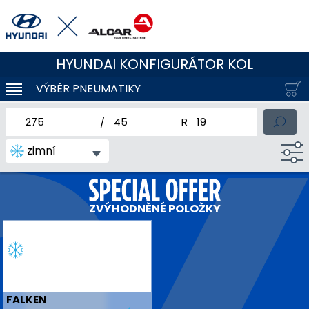
HYUNDAI KONFIGURÁTOR KOL
VÝBĚR PNEUMATIKY
KLOUBOVÁ NAVIGACE
jmenovitá šířka pneumatiky
profil pneumatiky
jmenovitý průměr pneum
zimní
ZVÝHODNĚNÉ POLOŽKY
FALKEN