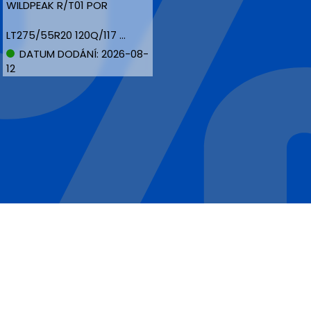
WILDPEAK R/T01 POR
LT275/55R20 120Q/117 BLK M+S
DATUM DODÁNÍ: 2026-08-
12