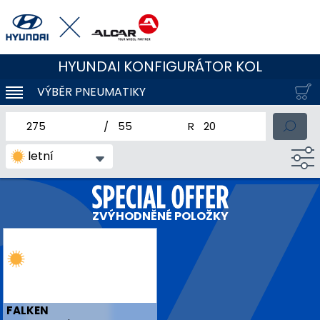
HYUNDAI KONFIGURÁTOR KOL
VÝBĚR PNEUMATIKY
KLOUBOVÁ NAVIGACE
jmenovitá šířka pneumatiky
profil pneumatiky
jmenovitý průměr pneum
letní
ZVÝHODNĚNÉ POLOŽKY
FALKEN